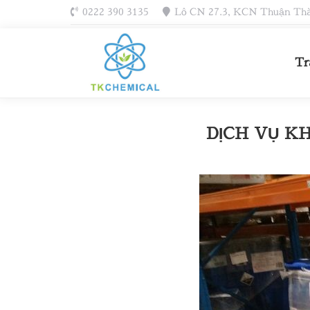
0222 390 3135
Lô CN 27.3, KCN Thuận Thàn
Tr
DỊCH VỤ K