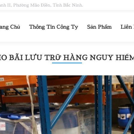
h II, Phường Mão Điền, Tỉnh Bắc Ninh.
ang Chủ
Thông Tin Công Ty
Sản Phẩm
Liên
HO BÃI LƯU TRỮ HÀNG NGUY HIỂ