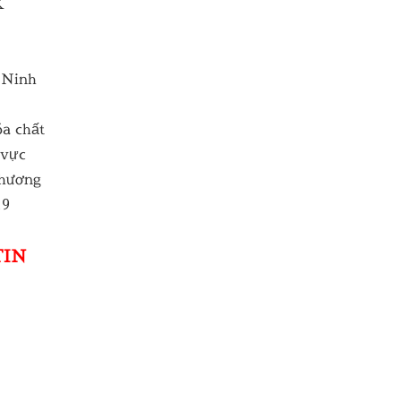
K
 Ninh
óa chất
 vực
thương
19
TIN